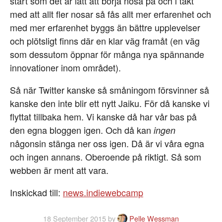
start som det är lätt att börja nosa på och i takt
med att allt fler nosar så fås allt mer erfarenhet och
med mer erfarenhet byggs än bättre upplevelser
och plötsligt finns där en klar väg framåt (en väg
som dessutom öppnar för många nya spännande
innovationer inom området).
Så när Twitter kanske så småningom försvinner så
kanske den inte blir ett nytt Jaiku. För då kanske vi
flyttat tillbaka hem. Vi kanske då har vår bas på
den egna bloggen igen. Och då kan
ingen
någonsin stänga ner oss igen. Då är vi våra egna
och ingen annans. Oberoende på riktigt. Så som
webben är ment att vara.
Inskickad till:
news.indiewebcamp
18 September 2015
by
Pelle Wessman