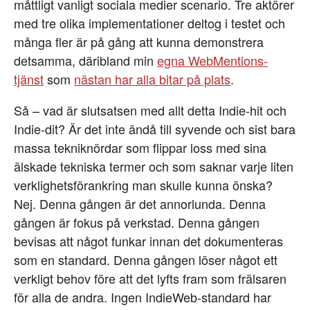
måttligt vanligt sociala medier scenario. Tre aktörer
med tre olika implementationer deltog i testet och
många fler är på gång att kunna demonstrera
detsamma, däribland min
egna WebMentions-
tjänst
som
nästan har alla bitar på plats
.
Så – vad är slutsatsen med allt detta Indie-hit och
Indie-dit? Är det inte ändå till syvende och sist bara
massa tekniknördar som flippar loss med sina
älskade tekniska termer och som saknar varje liten
verklighetsförankring man skulle kunna önska?
Nej. Denna gången är det annorlunda. Denna
gången är fokus på verkstad. Denna gången
bevisas att något funkar innan det dokumenteras
som en standard. Denna gången löser något ett
verkligt behov före att det lyfts fram som frälsaren
för alla de andra. Ingen IndieWeb-standard har