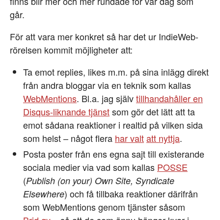
finns blir mer och mer rundade för var dag som
går.
För att vara mer konkret så har det ur IndieWeb-
rörelsen kommit möjligheter att:
Ta emot replies, likes m.m. på sina inlägg direkt
från andra bloggar via en teknik som kallas
WebMentions
. Bl.a. jag själv
tillhandahåller en
Disqus-liknande tjänst
som gör det lätt att ta
emot sådana reaktioner i realtid på vilken sida
som helst – något flera
har valt
att nyttja
.
Posta poster från ens egna sajt till existerande
sociala medier via vad som kallas
POSSE
(
Publish (on your) Own Site, Syndicate
) och få tillbaka reaktioner därifrån
Elsewhere
som WebMentions genom tjänster såsom
Brid.gy
– så att de som ännu hänger kvar i